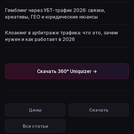
Гемблинг через УБТ-трафик 2026: связки,
креативы, ГЕО и юридические нюансы
Клоакинг в арбитраже трафика: что это, зачем
нужен и как работает в 2026
Скачать 360° Uniquizer →
Цены
Скачать
Все статьи