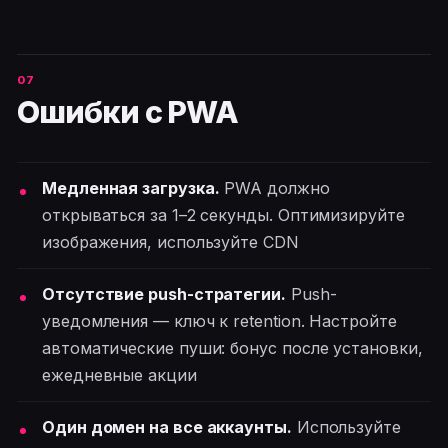
Ошибки с PWA
Медленная загрузка.
PWA должно
открываться за 1–2 секунды. Оптимизируйте
изображения, используйте CDN
Отсутствие push-стратегии.
Push-
уведомления — ключ к retention. Настройте
автоматические пуши: бонус после установки,
ежедневные акции
Один домен на все аккаунты.
Используйте