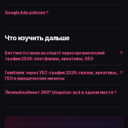
Google Ads policies
Что изучить дальше
Беттинг (ставки на спорт) через органический
трафик 2026: платформы, креативы, GEO
Гемблинг через УБТ-трафик 2026: связки, креативы,
ГЕО и юридические нюансы
Личный кабинет 360° Uniquizer: всё в одном месте