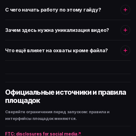
С чего начать работу по этому гайду?
Зачем здесь нужна уникализация видео?
Что ещё влияет на охваты кроме файла?
Официальные источники и правила
площадок
Сверяйте ограничения перед запуском: правила и
интерфейсы площадок меняются.
FTC: disclosures for social media