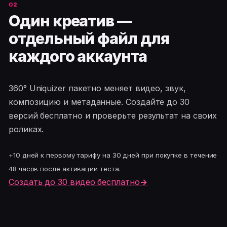
Один креатив —
отдельный файл для
каждого аккаунта
360° Uniquizer пакетно меняет видео, звук,
композицию и метаданные. Создайте до 30
версий бесплатно и проверьте результат на своих
роликах.
+10 дней к первому тарифу на 30 дней при покупке в течение
48 часов после активации теста.
Создать до 30 видео бесплатно
→