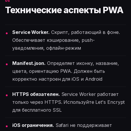
Технические аспекты PWA
Service Worker.
Скрипт, работающий в фоне.
Обеспечивает кэширование, push-
уведомления, офлайн-режим
Manifest.json.
Определяет иконку, название,
цвета, ориентацию PWA. Должен быть
корректно настроен для iOS и Android
HTTPS обязателен.
Service Worker работает
только через HTTPS. Используйте Let's Encrypt
для бесплатного SSL
iOS ограничения.
Safari не поддерживает