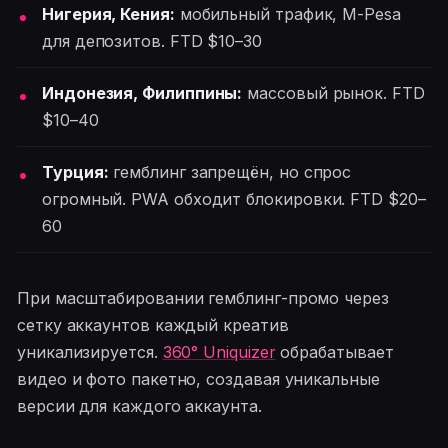
Нигерия, Кения:
мобильный трафик, M-Pesa
для депозитов. FTD $10–30
Индонезия, Филиппины:
массовый рынок. FTD
$10–40
Турция:
гемблинг запрещён, но спрос
огромный. PWA обходит блокировки. FTD $20–
60
При масштабировании гемблинг-промо через
сетку аккаунтов каждый креатив
уникализируется.
360° Uniquizer
обрабатывает
видео и фото пакетно, создавая уникальные
версии для каждого аккаунта.