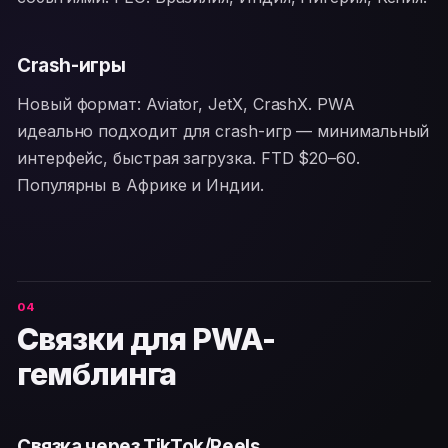
Crash-игры
Новый формат: Aviator, JetX, CrashX. PWA
идеально подходит для crash-игр — минимальный
интерфейс, быстрая загрузка. FTD $20–60.
Популярны в Африке и Индии.
Связки для PWA-
гемблинга
Связка через TikTok/Reels