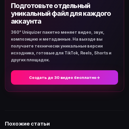
Подготовьте отдельный
уникальный файл для каждого
аккаунта
360° Uniquizer пакетно меняет видео, звук,
композицию и метаданные. На выходе вы
получаете технически уникальные версии
исходника, готовые для TikTok, Reels, Shorts и
других площадок.
Создать до 30 видео бесплатно
→
Похожие статьи