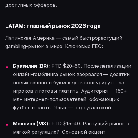
доступных офферов.
LATAM: главный рынок 2026 года
Латинская Америка — самый быстрорастущий
gambling-рынок в мире. Ключевые ГЕО:
Бразилия (BR):
FTD $20–60. После легализации
онлайн-гемблинга рынок взорвался — десятки
новых казино и букмекеров конкурируют за
игроков и готовы платить. Аудитория — 150+
млн интернет-пользователей, обожающих
футбол и слоты. Язык — португальский
Мексика (MX):
FTD $15–40. Растущий рынок с
мягкой регуляцией. Основной акцент —