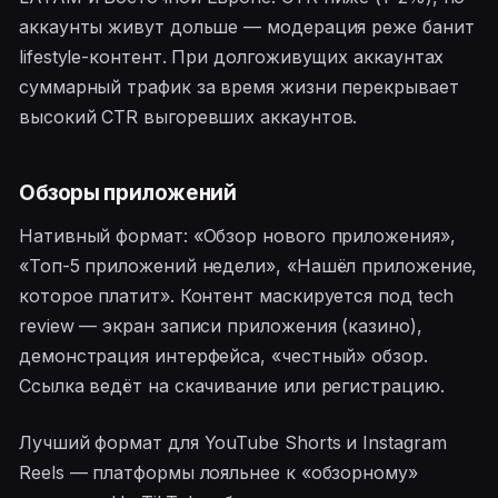
аккаунты живут дольше — модерация реже банит
lifestyle-контент. При долгоживущих аккаунтах
суммарный трафик за время жизни перекрывает
высокий CTR выгоревших аккаунтов.
Обзоры приложений
Нативный формат: «Обзор нового приложения»,
«Топ-5 приложений недели», «Нашёл приложение,
которое платит». Контент маскируется под tech
review — экран записи приложения (казино),
демонстрация интерфейса, «честный» обзор.
Ссылка ведёт на скачивание или регистрацию.
Лучший формат для YouTube Shorts и Instagram
Reels — платформы лояльнее к «обзорному»