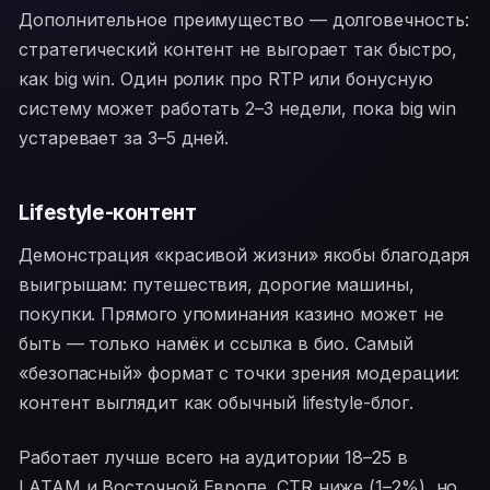
Дополнительное преимущество — долговечность:
стратегический контент не выгорает так быстро,
как big win. Один ролик про RTP или бонусную
систему может работать 2–3 недели, пока big win
устаревает за 3–5 дней.
Lifestyle-контент
Демонстрация «красивой жизни» якобы благодаря
выигрышам: путешествия, дорогие машины,
покупки. Прямого упоминания казино может не
быть — только намёк и ссылка в био. Самый
«безопасный» формат с точки зрения модерации:
контент выглядит как обычный lifestyle-блог.
Работает лучше всего на аудитории 18–25 в
LATAM и Восточной Европе. CTR ниже (1–2%), но