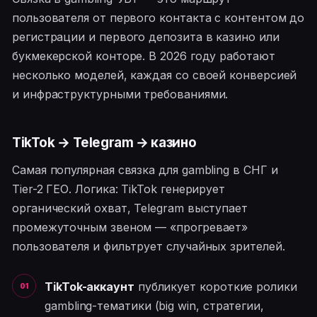
пользователя от первого контакта с контентом до
регистрации и первого депозита в казино или
букмекерской конторе. В 2026 году работают
несколько моделей, каждая со своей конверсией
и инфраструктурными требованиями.
TikTok → Telegram → казино
Самая популярная связка для gambling в СНГ и
Tier-2 ГЕО. Логика: TikTok генерирует
органический охват, Telegram выступает
промежуточным звеном — «прогревает»
пользователя и фильтрует случайных зрителей.
TikTok-аккаунт
публикует короткие ролики
gambling-тематики (big win, стратегии,