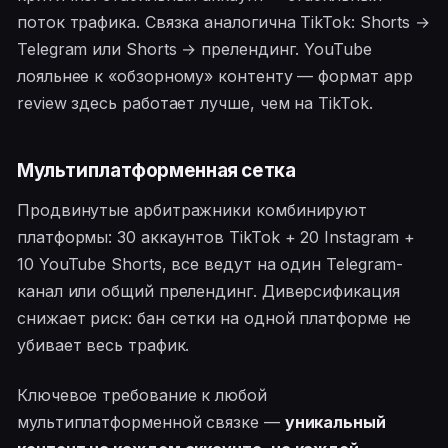
поток трафика. Связка аналогична TikTok: Shorts →
Telegram или Shorts → прелендинг. YouTube
лояльнее к «обзорному» контенту — формат app
review здесь работает лучше, чем на TikTok.
Мультиплатформенная сетка
Продвинутые арбитражники комбинируют
платформы: 30 аккаунтов TikTok + 20 Instagram +
10 YouTube Shorts, все ведут на один Telegram-
канал или общий прелендинг. Диверсификация
снижает риск: бан сетки на одной платформе не
убивает весь трафик.
Ключевое требование к любой
мультиплатформенной связке —
уникальный