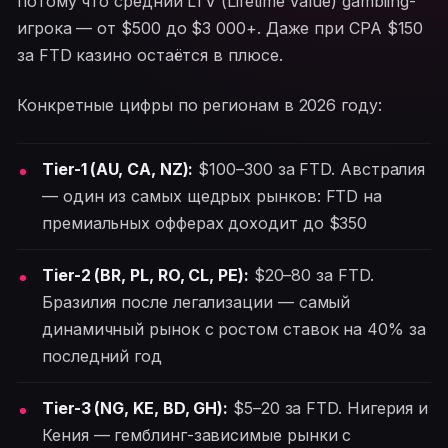
потому что средний LTV (Lifetime Value) gambling-
игрока — от $500 до $3 000+. Даже при CPA $150
за FTD казино остаётся в плюсе.
Конкретные цифры по регионам в 2026 году:
Tier-1 (AU, CA, NZ):
$100–300 за FTD. Австралия
— один из самых щедрых рынков: FTD на
премиальных офферах доходит до $350
Tier-2 (BR, PL, RO, CL, PE):
$20–80 за FTD.
Бразилия после легализации — самый
динамичный рынок с ростом ставок на 40% за
последний год
Tier-3 (NG, KE, BD, GH):
$5–20 за FTD. Нигерия и
Кения — гемблинг-зависимые рынки с