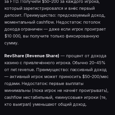
за FTD. Получили $50–200 за каждого игрока,
который зарегистрировался и внёс первый
депозит. Преимущество: предсказуемый доход,
моментальный cashflow. Недостаток: потолок
дохода ограничен — даже если игрок проиграет
$10 000, вы получите только фиксированную
сумму.
RevShare (Revenue Share)
— процент от дохода
казино с привлечённого игрока. Обычно 20–45%
от net revenue. Преимущество: пассивный доход
— активный игрок может приносить $50–200/мес
годами. Недостаток: первые выплаты
минимальны (пока игрок не начнёт проигрывать),
cashflow нестабильный, «минусовые» игроки (те,
кто выиграл) уменьшают общий доход.