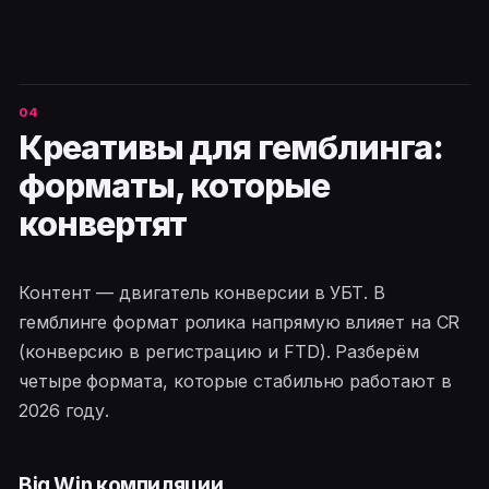
Креативы для гемблинга:
форматы, которые
конвертят
Контент — двигатель конверсии в УБТ. В
гемблинге формат ролика напрямую влияет на CR
(конверсию в регистрацию и FTD). Разберём
четыре формата, которые стабильно работают в
2026 году.
Big Win компиляции