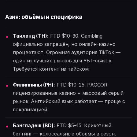
Азия: объёмы и специфика
Таиланд (TH):
FTD $10–30. Gambling
официально запрещён, но онлайн-казино
процветают. Огромная аудитория TikTok —
один из лучших рынков для УБТ-связок.
Требуется контент на тайском
Филиппины (PH):
FTD $10–25. PAGCOR-
лицензированные казино + массовый серый
рынок. Английский язык работает — проще с
локализацией
Бангладеш (BD):
FTD $5–15. Крикетный
беттинг — колоссальные объёмы в сезон.