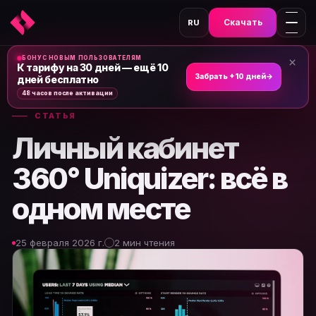
Скачать
RU
БОНУС НОВЫМ ПОЛЬЗОВАТЕЛЯМ
×
Главная
›
Новости и статьи
›
К тарифу на 30 дней — ещё 10
Забрать +10 дней
→
дней бесплатно
48 часов после активации
СТАТЬЯ
Личный кабинет
360° Uniquizer: всё в
одном месте
25 февраля 2026 г.
2 мин чтения