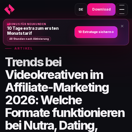
Download
DE
BONUS FÜR NEUKUNDEN
×
Heim
›
Nachrichten und Artikel
›
10 Tage extra zum ersten
10 Extratage sichern
→
Monatstarif
48 Stunden nach Aktivierung
ARTIKEL
Trends bei
Videokreativen im
Affiliate-Marketing
2026: Welche
Formate funktionieren
bei Nutra, Dating,