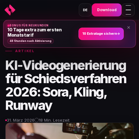
Download
DE
BONUS FÜR NEUKUNDEN
×
Heim
›
Nachrichten und Artikel
›
10 Tage extra zum ersten
10 Extratage sichern
→
Monatstarif
48 Stunden nach Aktivierung
ARTIKEL
KI-Videogenerierung
für Schiedsverfahren
2026: Sora, Kling,
Runway
31. März 2026
18 Min. Lesezeit