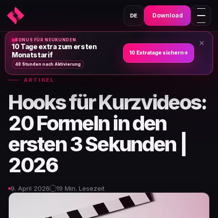
Download
DE
BONUS FÜR NEUKUNDEN
×
Heim
›
Nachrichten und Artikel
›
10 Tage extra zum ersten
10 Extratage sichern
→
Monatstarif
48 Stunden nach Aktivierung
ARTIKEL
Hooks für Kurzvideos:
20 Formeln in den
ersten 3 Sekunden |
2026
9. April 2026
19 Min. Lesezeit