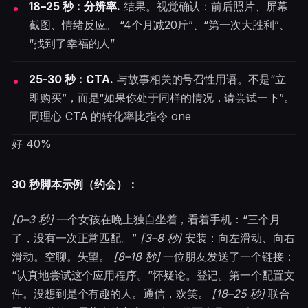
18–25 秒：分辨率.
结果。视觉确认：前后照片、屏幕
截图、情绪反应。 “4个月减20斤”、“第一次大胜利”、
“找到了幸福的人”
25-30 秒：CTA.
与故事相关的号召性用语。不是“立
即购买”，而是“如果你处于同样的情况，请尝试一下”。
同理心 CTA 的转化率比指令 one
好 40%
30 秒脚本示例（约会）：
[0–3 秒]
一个女孩在晚上独自坐着，看着手机：“三个月
了，没有一次正常匹配。”
[3–8 秒]
安装：向左滑动、向右
滑动。空聊。失望。
[8–18 秒]
一位朋友发送了一个链接：
“认真地尝试这个应用程序。”怀疑论。登记。第一个配置文
件。没想到是个有趣的人。通信，欢笑。
[18–25 秒]
联合