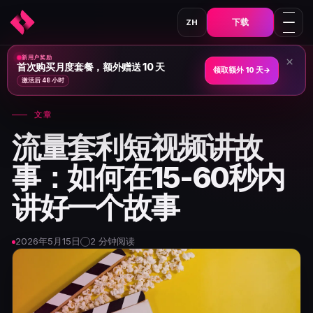
下载
ZH
新用户奖励
×
首页
›
新闻与文章
›
首次购买月度套餐，额外赠送 10 天
领取额外 10 天
→
激活后 48 小时
文章
流量套利短视频讲故
事：如何在15-60秒内
讲好一个故事
2026年5月15日
2 分钟阅读