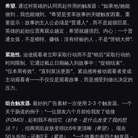
希望.
通过对英雄的认同而起作用的触发器：“如果他/她能
做到，我也能做到。”希望是变革故事的关键触发因素。重
要提示：故事的主人公必须是“普通人”，而不是超级巨星。
英雄的起始位置离观众越近，希望就越强烈。内心：一个普
通女孩，不是模特。赚钱：没有经验的人，不是“营销大师”.
紧急性.
迫使观看者立即采取行动而不是“稍后”采取行动的
时间限制。它通过截止日期融入到故事中：“促销结束”、
“仅本周有效”、“直到算法更新”。紧迫感将被动观看者变成
主动观看者——不仅仅是观看故事，而是感受到做出决定的
压力。
组合触发器.
最好的广告素材一次使用 2-3 个触发器。一个
关于肠道的例子：“一位朋友六个月前给我发了链接
(FOMO)
，起初我不相信它
（好奇 - 是什么改变了我的想
法？）
，但两周后皮肤变得比6年更清晰
（希望）
。现在
50％折扣 - 还剩2天
（紧急）
。”一个故事中有四个触发器 -