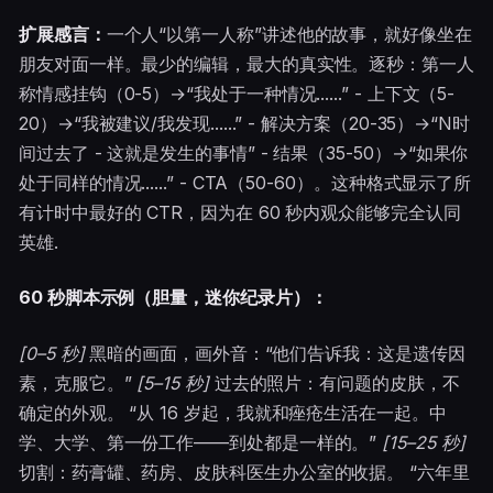
扩展感言：
一个人“以第一人称”讲述他的故事，就好像坐在
朋友对面一样。最少的编辑，最大的真实性。逐秒：第一人
称情感挂钩（0-5）→“我处于一种情况......” - 上下文（5-
20​​）→“我被建议/我发现......” - 解决方案（20-35）→“N时
间过去了 - 这就是发生的事情” - 结果（35-50）→“如果你
处于同样的情况......” - CTA（50-60）。这种格式显示了所
有计时中最好的 CTR，因为在 60 秒内观众能够完全认同
英雄.
60 秒脚本示例（胆量，迷你纪录片）：
[0–5 秒]
黑暗的画面，画外音：“他们告诉我：这是遗传因
素，克服它。”
[5–15 秒]
过去的照片：有问题的皮肤，不
确定的外观。 “从 16 岁起，我就和痤疮生活在一起。中
学、大学、第一份工作——到处都是一样的。”
[15–25 秒]
切割：药膏罐、药房、皮肤科医生办公室的收据。 “六年里