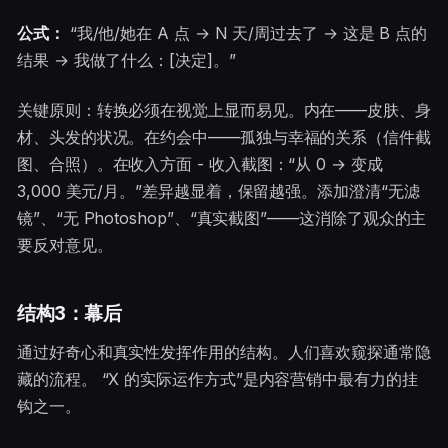
公式：
“我/他/她在 A 点 → N 天/周过去了 → 这是 B 点的
结果 → 我做了什么：[决定]。”
关键原则：转换必须在视觉上显而易见。内在——皮肤、身
材、头发的状况。在约会中——孤独与幸福的关系（信件截
图、合照）。在收入方面 - 收入截图：“从 0 → 变成
3,000 美元/月。”差异越显着，保留越强。添加澄清“无滤
镜”、“无 Photoshop”、“真实截图”——这消除了观众的主
要反对意见。
结构3：幕后
通过好奇心和真实性发挥作用的结构。人们喜欢窥探通常隐
藏的流程。 “X 的实际运作方式”是内容营销中最有力的挂
钩之一。