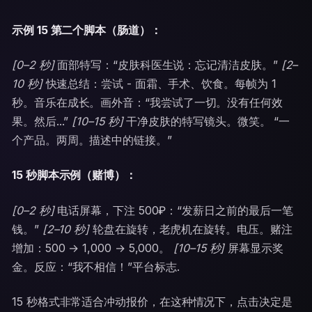
示例 15 第二个脚本（肠道）：
[0–2 秒]
面部特写：“皮肤科医生说：忘记清洁皮肤。”
[2–
10 秒]
快速总结：尝试 - 面霜、手术、饮食。每帧为 1
秒。音乐在成长。画外音：“我尝试了一切。没有任何效
果。然后...”
[10–15 秒]
干净皮肤的特写镜头。微笑。 “一
个产品。两周。描述中的链接。”
15 秒脚本示例（赌博）：
[0–2 秒]
电话屏幕，下注 500₽：“发薪日之前的最后一笔
钱。”
[2–10 秒]
轮盘在旋转，老虎机在旋转。电压。赌注
增加：500 → 1,000 → 5,000。
[10–15 秒]
屏幕显示奖
金。反应：“我不相信！”平台标志.
15 秒格式非常适合冲动报价，在这种情况下，点击决定是