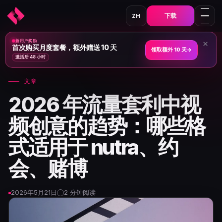
下载
ZH
新用户奖励
×
首页
›
新闻与文章
›
首次购买月度套餐，额外赠送 10 天
领取额外 10 天
→
激活后 48 小时
文章
2026 年流量套利中视
频创意的趋势：哪些格
式适用于 nutra、约
会、赌博
2026年5月21日
2 分钟阅读