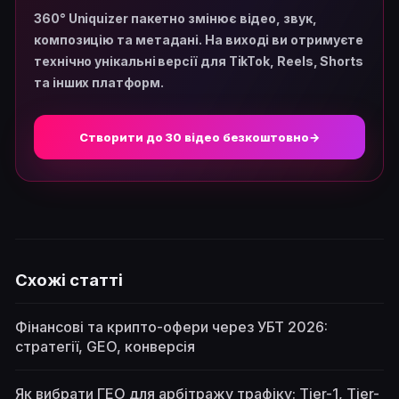
360° Uniquizer пакетно змінює відео, звук,
композицію та метадані. На виході ви отримуєте
технічно унікальні версії для TikTok, Reels, Shorts
та інших платформ.
Створити до 30 відео безкоштовно
→
Схожі статті
Фінансові та крипто-офери через УБТ 2026:
стратегії, GEO, конверсія
Як вибрати ГЕО для арбітражу трафіку: Tier-1, Tier-