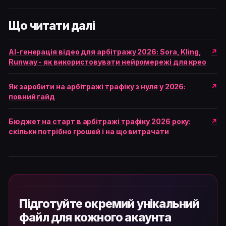
Що читати далі
AI-генерація відео для арбітражу 2026: Sora, Kling,
Runway - як використовувати нейромережі для крео
Як заробити на арбітражі трафіку з нуля у 2026:
повний гайд
Бюджет на старт в арбітражі трафіку 2026 року:
скільки потрібно грошей і на що витрачати
Підготуйте окремий унікальний
файл для кожного акаунта