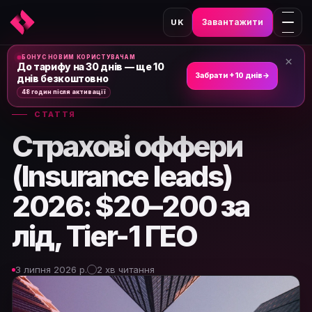
Завантажити
UK
БОНУС НОВИМ КОРИСТУВАЧАМ
×
Головна
›
Новини та статті
›
До тарифу на 30 днів — ще 10
Забрати +10 днів
→
днів безкоштовно
48 годин після активації
СТАТТЯ
Страхові оффери
(Insurance leads)
2026: $20–200 за
лід, Tier-1 ГЕО
3 липня 2026 р.
2 хв читання