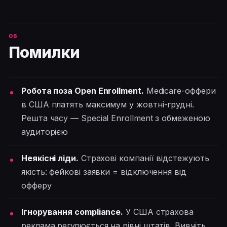
Помилки
Робота поза Open Enrollment.
Medicare-оффери
в США платять максимум у жовтні-грудні.
Решта часу — Special Enrollment з обмеженою
аудиторією
Неякісні ліди.
Страхові компанії відстежують
якість: фейкові заявки = відключення від
офферу
Ігнорування compliance.
У США страхова
реклама регулюється на рівні штатів. Вивчіть