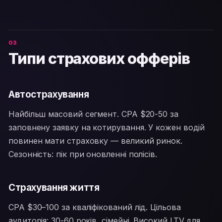
Типи страхових офферів
Автострахування
Найбільш масовий сегмент. CPA $20-50 за
заповнену заявку на котирування. У кожен водій
повинен мати страховку — великий ринок.
Сезонність: пік при оновленні полісів.
Страхування життя
CPA $30–100 за кваліфікований лід. Цільова
аудиторія: 30-60 років, сімейні. Високий LTV для