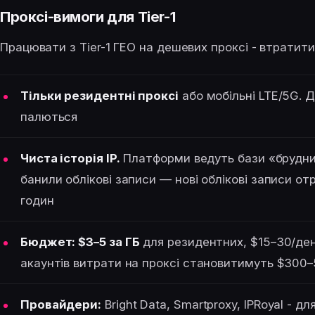
Проксі-вимоги для Tier-1
Працювати з Tier-1 ГЕО на дешевих проксі - втратити
Тільки резидентні проксі
або мобільні LTE/5G. 
палються
Чиста історія IP.
Платформи ведуть бази «брудних»
банили облікові записи — нові облікові записи 
годин
Бюджет: $3–5 за ГБ
для резидентних, $15–30/день
акаунтів витрати на проксі становитимуть $300–
Провайдери:
Bright Data, Smartproxy, IPRoyal - дл