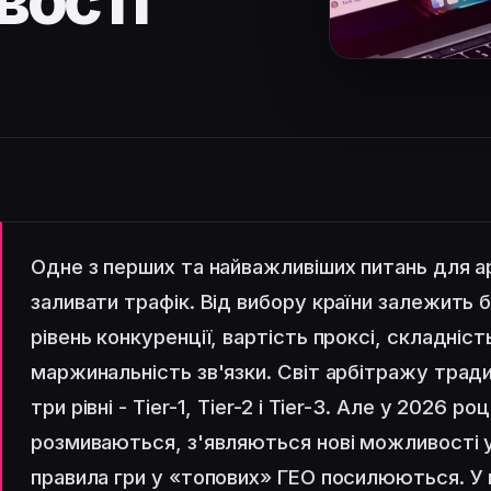
вості
Одне з перших та найважливіших питань для а
заливати трафік. Від вибору країни залежить б
рівень конкуренції, вартість проксі, складніст
маржинальність зв'язки. Світ арбітражу традиц
три рівні - Tier-1, Tier-2 і Tier-3. Але у 2026 р
розмиваються, з'являються нові можливості у
правила гри у «топових» ГЕО посилюються. У 