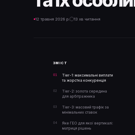
та їх особли
12 травня 2026 р.
13 хв читання
ЗМІСТ
Tier-1: максимальні виплати
та жорстка конкуренція
Tier-2: золота середина
для арбітражника
Tier-3: масовий трафік за
мінімальних ставок
Яке ГЕО для якої вертикалі:
матриця рішень