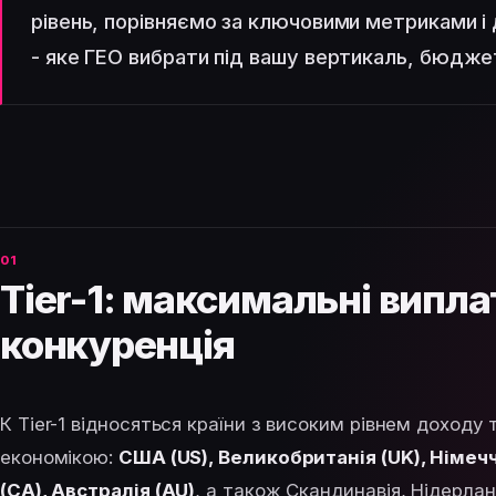
рівень, порівняємо за ключовими метриками і
- яке ГЕО вибрати під вашу вертикаль, бюдже
Tier-1: максимальні випла
конкуренція
К Tier-1 відносяться країни з високим рівнем доходу 
економікою:
США (US), Великобританія (UK), Німечч
(CA), Австралія (AU)
, а також Скандинавія, Нідерла