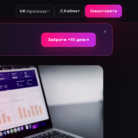
Кабінет
Завантажити
Українська
UK
×
Забрати +10 днів
→