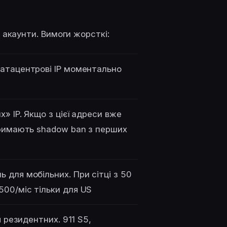
 акаунти. Вимоги жорсткі:
Датацентрові IP моментально
 IP. Якщо з цієї адреси вже
отримають shadow ban з перших
 для мобільних. При сітці з 50
500/міс тільки для US
я резидентних. 911 S5,