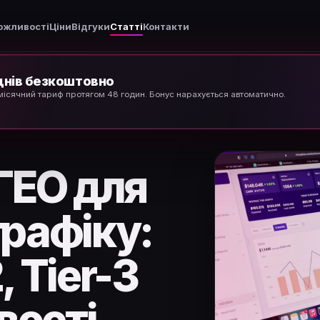
ожливості
Ціни
Відгуки
Статті
Контакти
 днів безкоштовно
Як вибрати ГЕО для арбітражу трафіку: Tier-1, Tier-2, Tier-3 та їх особливості
місячний тариф протягом 48 годин. Бонус нарахується автоматично.
ГЕО для
рафіку:
2, Tier-3