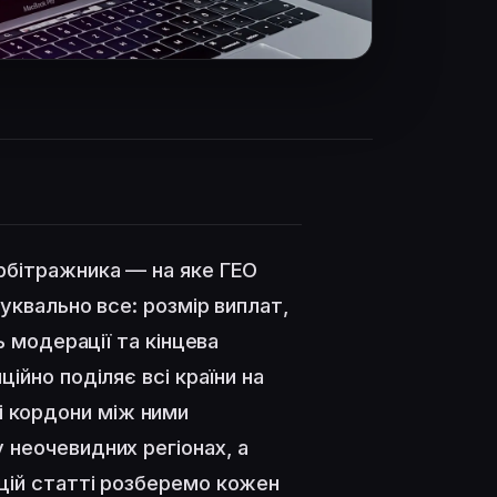
рбітражника — на яке ГЕО
уквально все: розмір виплат,
ь модерації та кінцева
ійно поділяє всі країни на
оці кордони між ними
 неочевидних регіонах, а
цій статті розберемо кожен