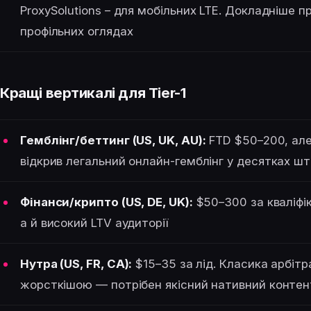
ProxySolutions – для мобільних LTE. Докладніше пр
профільних оглядах
Кращі вертикалі для Tier-1
Гемблінг/беттинг (US, UK, AU):
FTD $50–200, але 
відкрив легальний онлайн-гемблінг у десятках шт
Фінанси/крипто (US, DE, UK):
$50–300 за кваліфік
а й високий LTV аудиторії
Нутра (US, FR, CA):
$15–35 за лід. Класика арбіт
жорсткішою — потрібен якісний нативний контен