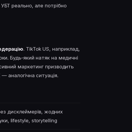
 УБТ реально, але потрібно
одерацію
. TikTok US, наприклад,
рки. Будь-який натяк на медичні
гресивний маркетинг призводить
E — аналогічна ситуація.
без дисклеймерів, жодних
, lifestyle, storytelling