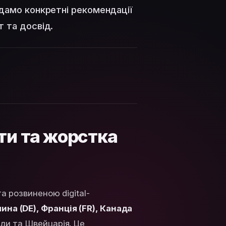
 дамо конкретні рекомендації
т та досвід.
ти та жорстка
та розвиненою digital-
ина (DE), Франція (FR), Канада
нди та Швейцарія. Це