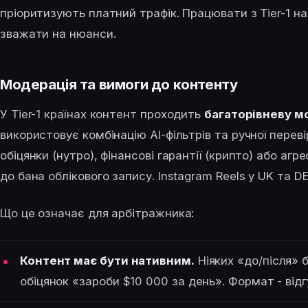
пріоритизують платний трафік. Працювати з Tier-1 на
зважати на нюанси.
Модерація та вимоги до контенту
У Tier-1 країнах контент проходить
багаторівневу м
використовує комбінацію AI-фільтрів та ручної переві
обіцянки (нутро), фінансові гарантії (крипто) або а
до бана облікового запису. Instagram Reels у UK та D
Що це означає для арбітражника:
Контент має бути нативним.
Ніяких «до/після» 
обіцянок «зароби $10 000 за день». Формат - відгуки