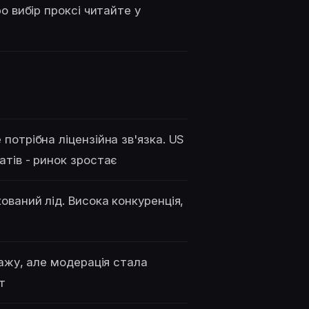
о вибір проксі читайте у
потрібна ліцензійна зв'язка. US
атів - ринок зростає
ований лід. Висока конкуренція,
ражу, але модерація стала
т