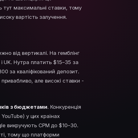
ь тут максимальні ставки, тому
исоку вартість залучення.
жно від вертикалі. На гемблінг
 і UK. Нутра платить $15–35 за
300 за кваліфікований депозит.
 привабливо, але високі ставки -
иків з бюджетами
. Конкуренція
 YouTube) у цих країнах
le викручують CPM до $10–30.
іті, тому що платформи