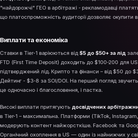
"найдорожчі" ГЕО в арбітражі - рекламодавці платят
що платоспроможність аудиторії дозволяє окупити в
Виплати та економіка
Ставки в Tier-1 варіюються від
$5 до $50+ за лід
зале
FTD (First Time Deposit) доходить до $100-200 для US
підтверджений лід. Крипто та фінанси – від $50 до $
Дейтинг - $3-8 за SOI/DOI. На перший погляд звучить
це одночасно і благословення, і пастка.
Високі виплати притягують
досвідчених арбітражн
в Tier-1 – максимальна. Платформи (TikTok, Instagram,
модерують контент найжорсткіше. Facebook та Goog
Органічний охоплення в US — один із найнижчих у св