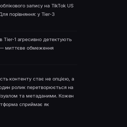
облікового запису на TikTok US
ля порівняння: у Tier-3
 Tier-1 агресивно детектують
х — миттєве обмеження
сть контенту стає не опцією, а
один ролик перетворюється на
 візуалом та метаданими. Кожен
латформа сприймає як