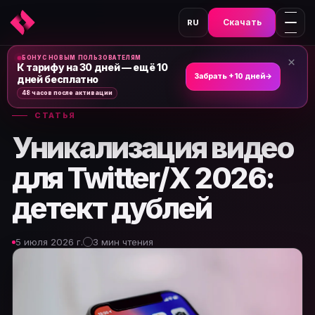
Скачать
RU
БОНУС НОВЫМ ПОЛЬЗОВАТЕЛЯМ
×
Главная
›
Новости и статьи
›
К тарифу на 30 дней — ещё 10
Забрать +10 дней
→
дней бесплатно
48 часов после активации
СТАТЬЯ
Уникализация видео
для Twitter/X 2026:
детект дублей
5 июля 2026 г.
3 мин чтения