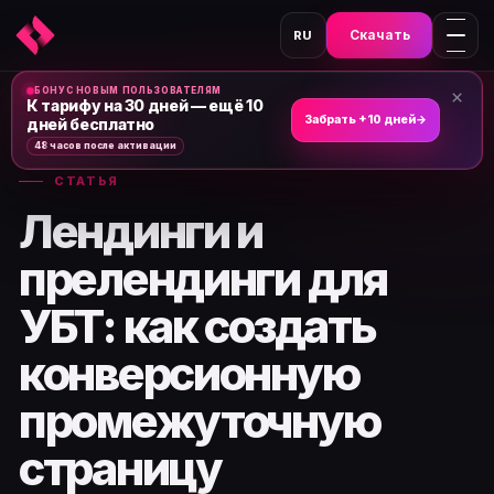
Скачать
RU
БОНУС НОВЫМ ПОЛЬЗОВАТЕЛЯМ
×
Главная
›
Новости и статьи
›
К тарифу на 30 дней — ещё 10
Забрать +10 дней
→
дней бесплатно
48 часов после активации
СТАТЬЯ
Лендинги и
прелендинги для
УБТ: как создать
конверсионную
промежуточную
страницу