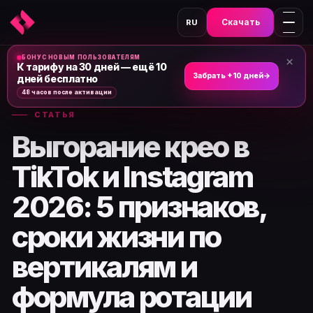
Скачать
RU
БОНУС НОВЫМ ПОЛЬЗОВАТЕЛЯМ
×
Главная
›
Новости и статьи
›
К тарифу на 30 дней — ещё 10
Забрать +10 дней
→
дней бесплатно
48 часов после активации
СТАТЬЯ
Выгорание крео в
TikTok и Instagram
2026: 5 признаков,
сроки жизни по
вертикалям и
формула ротации