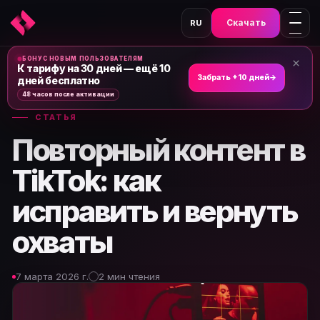
Скачать
RU
БОНУС НОВЫМ ПОЛЬЗОВАТЕЛЯМ
×
Главная
›
Новости и статьи
›
К тарифу на 30 дней — ещё 10
Забрать +10 дней
→
дней бесплатно
48 часов после активации
СТАТЬЯ
Повторный контент в
TikTok: как
исправить и вернуть
охваты
7 марта 2026 г.
2 мин чтения