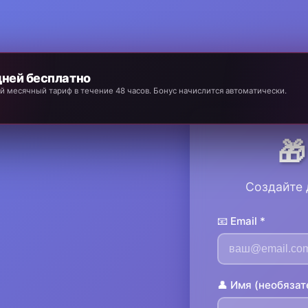
дней бесплатно
 месячный тариф в течение 48 часов. Бонус начислится автоматически.

Создайте 
📧 Email *
👤 Имя (необязат