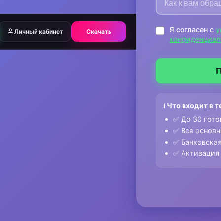
Я согласен с
у
Личный кабинет
Скачать
конфиденциал
П
ℹ️ Что входит в
✅ До 30 гото
✅ Все основ
✅ Банковская
✅ Активация 