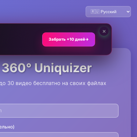
×
Забрать +10 дней
→

360° Uniquizer
до 30 видео бесплатно на своих файлах
ельно)