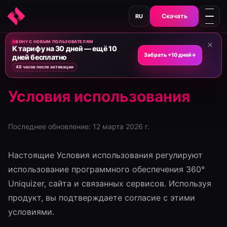
Скачать
RU
БОНУС НОВЫМ ПОЛЬЗОВАТЕЛЯМ
×
К тарифу на 30 дней — ещё 10
Забрать +10 дней
→
дней бесплатно
← Вернуться на главную
48 часов после активации
Условия использования
Последнее обновление: 12 марта 2026 г.
Настоящие Условия использования регулируют
использование программного обеспечения 360°
Uniquizer, сайта и связанных сервисов. Используя
продукт, вы подтверждаете согласие с этими
условиями.