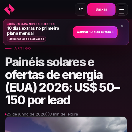
Baixar
PT
BÔNUS PARA NOVOS CLIENTES
×
Lar
›
Notícias e artigos
›
10 dias extras no primeiro
Ganhar 10 dias extras
→
plano mensal
48 horas após a ativação
ARTIGO
Painéis solares e
ofertas de energia
(EUA) 2026: US$ 50–
150 por lead
25 de junho de 2026
3 min de leitura