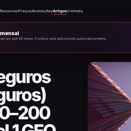
Recursos
Preços
Avaliações
Artigos
Contato
o mensal
Ofertas de seguros (leads de seguros) 2026: US$ 20–200 por lead, nível 1 GEO
ensal em até 48 horas. O bônus será adicionado automaticamente.
seguros
guros)
20–200