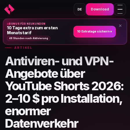
Download
DE
BONUS FÜR NEUKUNDEN
×
Heim
›
Nachrichten und Artikel
›
10 Tage extra zum ersten
10 Extratage sichern
→
Monatstarif
48 Stunden nach Aktivierung
ARTIKEL
Antiviren- und VPN-
Angebote über
YouTube Shorts 2026:
2–10 $ pro Installation,
enormer
Datenverkehr