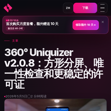
下载
ZH
新用户奖励
×
首页
›
新闻与文章
›
首次购买月度套餐，额外赠送 10 天
领取额外 10 天
→
激活后 48 小时
文章
360° Uniquizer
v2.0.8：方形分屏、唯
一性检查和更稳定的许
可证
2026年5月5日
2 分钟阅读