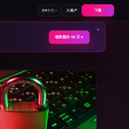
中文
账户
下载
ZH
×
领取额外 10 天
→