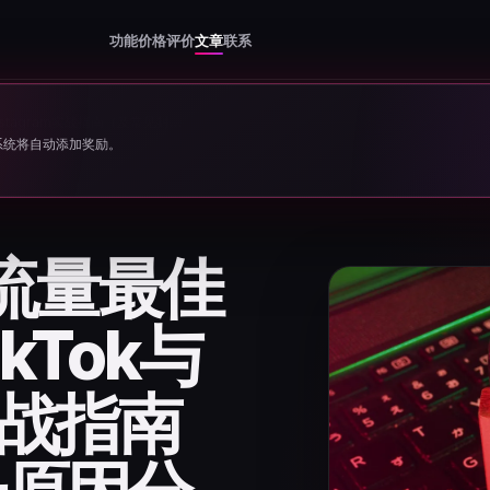
功能
价格
评价
文章
联系
2026年UBT流量最佳代理选择：TikTok与Instagram实战指南（及常见封号原因分析）
系统将自动添加奖励。
T流量最佳
kTok与
m实战指南