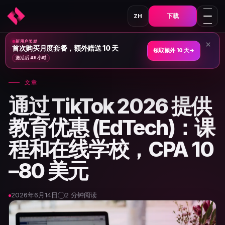
下载
ZH
新用户奖励
×
首页
›
新闻与文章
›
首次购买月度套餐，额外赠送 10 天
领取额外 10 天
→
激活后 48 小时
文章
通过 TikTok 2026 提供
教育优惠 (EdTech)：课
程和在线学校，CPA 10
–80 美元
2026年6月14日
2 分钟阅读