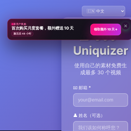
新用户奖励
×
首次购买月度套餐，额外赠送 10 天
领取额外 10 天
→
🎁
360°
激活后 48 小时
Uniquizer
使用自己的素材免费生
成最多 30 个视频
📧 邮箱 *
👤 姓名（可选）