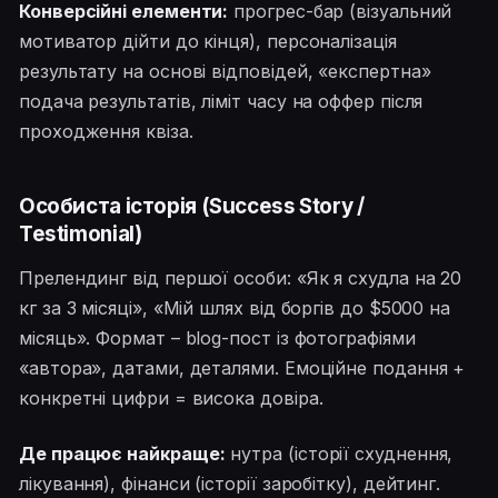
Конверсійні елементи:
прогрес-бар (візуальний
мотиватор дійти до кінця), персоналізація
результату на основі відповідей, «експертна»
подача результатів, ліміт часу на оффер після
проходження квіза.
Особиста історія (Success Story /
Testimonial)
Прелендинг від першої особи: «Як я схудла на 20
кг за 3 місяці», «Мій шлях від боргів до $5000 на
місяць». Формат – blog-пост із фотографіями
«автора», датами, деталями. Емоційне подання +
конкретні цифри = висока довіра.
Де працює найкраще:
нутра (історії схуднення,
лікування), фінанси (історії заробітку), дейтинг.