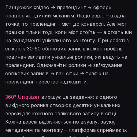
Ланцюжок «відео → прелендинг → оффер»
працює як єдиний механізм. Якщо відео – вхідна
точка, то прелендінг – міст до конверсії. Але міст
працює тільки тоді, коли міст стоїть — а стоїть він
на фундаменті унікального контенту. При роботі з
сіткою з 30-50 облікових записів кожен профіль
повинен заливати унікальні ролики, які ведуть на
прелендинг. Одноманітні ролики → зв'язування
облікових записів → бан сітки → трафік на
прелендинг перестає надходити.
360° Uniquizer
вирішує це завдання: з одного
вихідного ролика створює десятки унікальних
версій для кожного облікового запису в сітці.
Кожна версія відрізняється по візуалу, звуку,
метаданим та монтажу – платформа сприймає їх