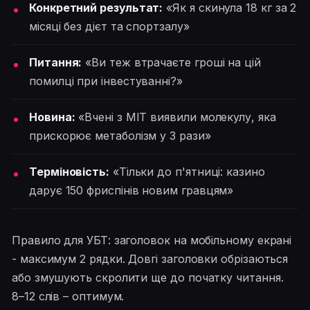
Конкретний результат:
«Як я скинула 18 кг за 2
місяці без дієт та спортзалу»
Питання:
«Ви теж втрачаєте гроші на цій
помилці при інвестуванні?»
Новина:
«Вчені з MIT виявили молекулу, яка
прискорює метаболізм у 3 рази»
Терміновість:
«Тільки до п'ятниці: казино
дарує 150 фриспінів новим гравцям»
Правило для УБТ: заголовок на мобільному екрані
- максимум 2 рядки. Довгі заголовки обрізаються
або змушують скролити ще до початку читання.
8–12 слів – оптимум.