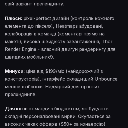
свій варіант прелендингу.
Плюси:
pixel-perfect дизайн (контроль кожного
елемента до пікселя), Heatmaps вбудовані,
колаборація в команді (коментарі прямо на
макеті), висока швидкість завантаження, Thor
Render Engine - власний двигун рендерингу для
швидких мобільних9.
Минуси:
ціна від $199/міс (найдорожчий з
конструкторів), інтерфейс складніший Unbounce,
менше шаблонів. Надмірний для простих
прелендингів.
Для кого:
команди з бюджетом, які будують
складні персоналізовані вирви. Окупається за
високих чеках офферів ($50+ за конверсію).