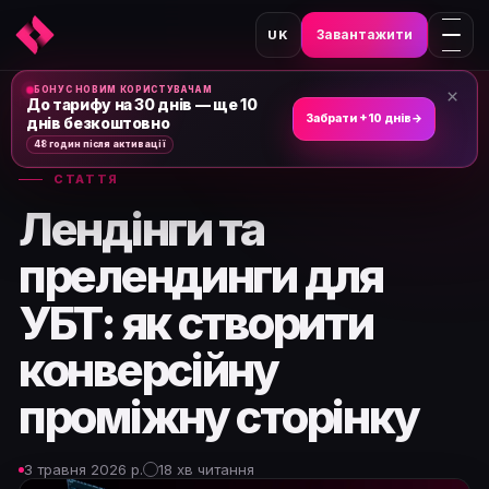
Завантажити
UK
БОНУС НОВИМ КОРИСТУВАЧАМ
×
Головна
›
Новини та статті
›
До тарифу на 30 днів — ще 10
Забрати +10 днів
→
днів безкоштовно
48 годин після активації
СТАТТЯ
Лендінги та
прелендинги для
УБТ: як створити
конверсійну
проміжну сторінку
3 травня 2026 р.
18 хв читання