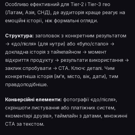
Особливо ефективний для Tier-2 і Tier-3 гео
(Латам, Азія, СНД), де аудиторія краще реагує на
емоційні історії, ніж формальні огляди.
Структура:
заголовок з конкретним результатом
→ «до/після» (для нутри) або «було/стало» →
докладна історія з таймлайном → момент
відкриття продукту → результати використання →
заклик спробувати → CTA. Ключ: деталі. Чим
конкретніша історія (ім'я, місто, вік, дати), тим
правдоподібніше.
Конверсійні елементи:
фотографії «до/після»,
скріншоти листування або платіжних систем,
«коментарі друзів», таймлайн з датами, множинні
CTA за текстом.