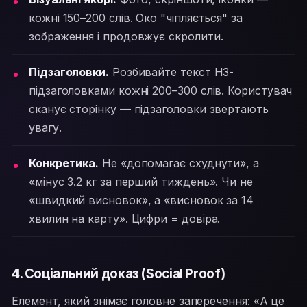
кожні 150–200 слів. Око "чіпляється" за
зображення і продовжує скролити.
Підзаголовки.
Розбивайте текст H3-
підзаголовками кожні 200–300 слів. Користувач
сканує сторінку — підзаголовки звертають
увагу.
Конкретика.
Не «допомагає схуднути», а
«мінус 3.2 кг за перший тиждень». Чи не
«швидкий висновок», а «висновок за 14
хвилин на карту». Цифри = довіра.
4. Соціальний доказ (Social Proof)
Елемент, який знімає головне заперечення: «А це