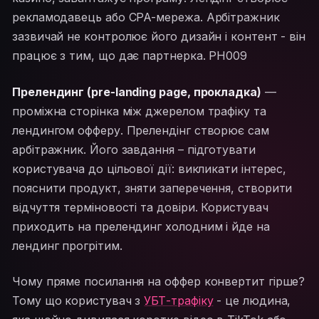
рекламодавець або CPA-мережа. Арбітражник
зазвичай не контролює його дизайн і контент - він
працює з тим, що дає партнерка. PH009
Прелендинг (pre-landing page, прокладка)
—
проміжна сторінка між джерелом трафіку та
лендингом офферу. Прелендінг створює сам
арбітражник. Його завдання – підготувати
користувача до цільової дії: викликати інтерес,
пояснити продукт, зняти заперечення, створити
відчуття терміновості та довіри. Користувач
приходить на прелендинг холодним і йде на
лендинг прогрітим.
Чому пряме посилання на оффер конвертит гірше?
Тому що користувач з
УБТ-трафіку
- це людина,