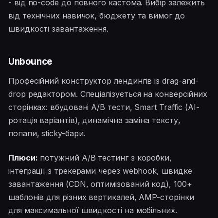
- від no-code до повного кастома. Вибір залежить
від технічних навичок, бюджету та вимог до
швидкості завантаження.
Unbounce
Професійний конструктор лендингів із drag-and-
drop редактором. Спеціалізується на конверсійних
сторінках: вбудовані A/B тести, Smart Traffic (AI-
ротація варіантів), динамічна заміна тексту,
попапи, sticky-бари.
Плюси:
потужний A/B тестинг з коробки,
інтеграції з трекерами через webhook, швидке
завантаження (CDN, оптимізований код), 100+
шаблонів для різних вертикалей, AMP-сторінки
для максимальної швидкості на мобільних.