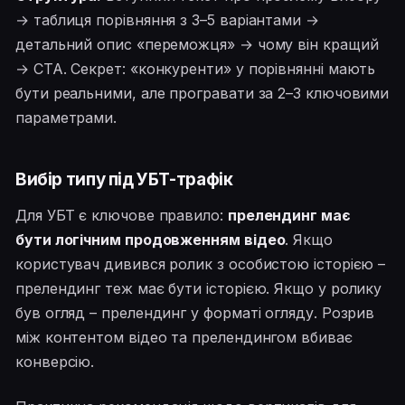
→ таблиця порівняння з 3–5 варіантами →
детальний опис «переможця» → чому він кращий
→ CTA. Секрет: «конкуренти» у порівнянні мають
бути реальними, але програвати за 2–3 ключовими
параметрами.
Вибір типу під УБТ-трафік
Для УБТ є ключове правило:
прелендинг має
бути логічним продовженням відео
. Якщо
користувач дивився ролик з особистою історією –
прелендинг теж має бути історією. Якщо у ролику
був огляд – прелендинг у форматі огляду. Розрив
між контентом відео та прелендингом вбиває
конверсію.