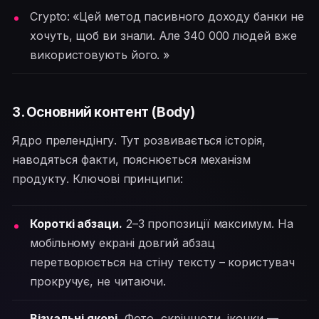
Crypto: «Цей метод пасивного доходу банки не
хочуть, щоб ви знали. Але 340 000 людей вже
використовують його. »
3. Основний контент (Body)
Ядро прелендінгу. Тут розвивається історія,
наводяться факти, пояснюється механізм
продукту. Ключові принципи:
Короткі абзаци.
2–3 пропозиції максимум. На
мобільному екрані довгий абзац
перетворюється на стіну тексту – користувач
прокручує, не читаючи.
Візуальні якорі.
Фото, скріншоти, іконки —