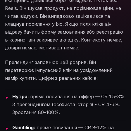
яка щойно дивилася коротке відео в TikTok або
Reels. Він шукав продукт, не порівнював ціни, не
читав відгуки. Він випадково зацікавився та
клацнув посилання у bio. Якщо після кліка він
відразу бачить форму замовлення або реєстрацію
в казино, він закриває вкладку. Контексту немає,
довіри немає, мотивації немає.
Прелендинг заповнює цей розрив. Він
перетворює імпульсний клік на усвідомлений
намір купити. Цифри з реальних кейсів:
Нутра:
пряме посилання на оффер — CR 1.5–3%.
З прелендингом (особиста історія) - CR 4-6%.
Зростання 80–100%.
Gambling:
пряме посилання — CR 8–12% на