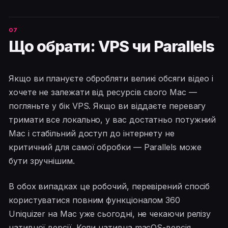
Що обрати: VPS чи Parallels
Якщо ви плануєте обробляти великі обсяги відео і
хочете не залежати від ресурсів свого Mac —
погляньте у бік VPS. Якщо ви віддаєте перевагу
тримати все локально, у вас достатньо потужний
Mac і стабільний доступ до інтернету не
критичний для самої обробки — Parallels може
бути зручнішим.
В обох випадках це робочий, перевірений спосіб
користуватися повним функціоналом 360
Uniquizer на Mac уже сьогодні, не чекаючи релізу
нативної версії. Коли нативна macOS-версія