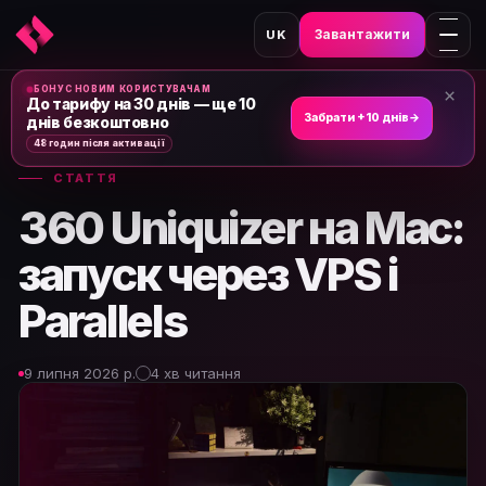
Завантажити
UK
БОНУС НОВИМ КОРИСТУВАЧАМ
×
Головна
›
Новини та статті
›
До тарифу на 30 днів — ще 10
Забрати +10 днів
→
днів безкоштовно
48 годин після активації
СТАТТЯ
360 Uniquizer на Mac:
запуск через VPS і
Parallels
9 липня 2026 р.
4 хв читання