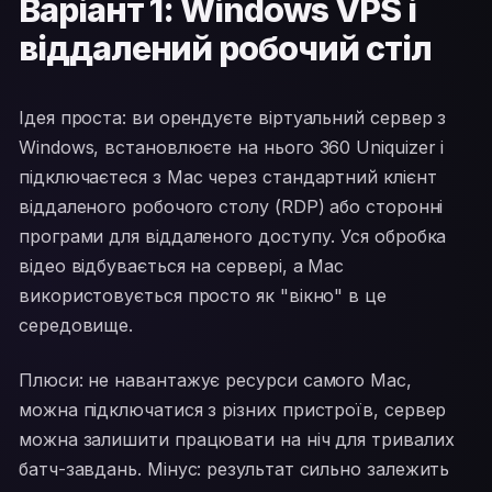
Варіант 1: Windows VPS і
віддалений робочий стіл
Ідея проста: ви орендуєте віртуальний сервер з
Windows, встановлюєте на нього 360 Uniquizer і
підключаєтеся з Mac через стандартний клієнт
віддаленого робочого столу (RDP) або сторонні
програми для віддаленого доступу. Уся обробка
відео відбувається на сервері, а Mac
використовується просто як "вікно" в це
середовище.
Плюси: не навантажує ресурси самого Mac,
можна підключатися з різних пристроїв, сервер
можна залишити працювати на ніч для тривалих
батч-завдань. Мінус: результат сильно залежить