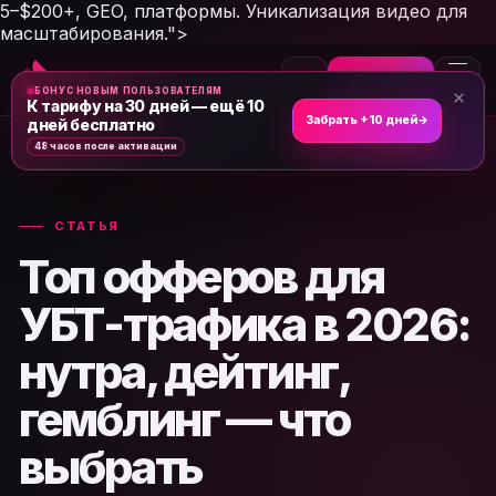
5–$200+, GEO, платформы. Уникализация видео для
масштабирования.">
Скачать
RU
БОНУС НОВЫМ ПОЛЬЗОВАТЕЛЯМ
×
К тарифу на 30 дней — ещё 10
Забрать +10 дней
→
дней бесплатно
Главная
›
Новости и статьи
›
48 часов после активации
СТАТЬЯ
Топ офферов для
УБТ-трафика в 2026:
нутра, дейтинг,
гемблинг — что
выбрать