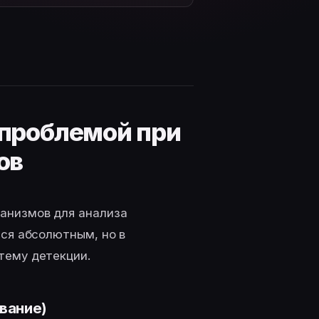
 проблемой при
ов
анизмов для анализа
тся абсолютным, но в
тему детекции.
ование)