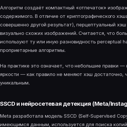
Алгоритм создаёт компактный «отпечаток» изображе
содержимого. В отличие от криптографического хэш
совершенно другой результат), перцептуальный хэш
визуально схожих изображений. Считается, что бо
используют ту или иную разновидность perceptual h
проприетарные алгоритмы.
На практике это означает, что небольшие правки — 
яркости — как правило не меняют хэш достаточно,
уникальным.
SSCD и нейросетевая детекция (Meta/Insta
Meta разработала модель SSCD (Self-Supervised Copy 
имеющимся данным, используется для поиска копий