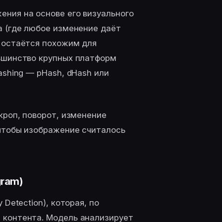
ния на основе его визуального
а (где любое изменение даёт
 остаётся похожим для
льшинство крупных платформ
ashing — pHash, dHash или
кроп, поворот, изменение
 чтобы изображение считалось
gram)
Detection), которая, по
 контента. Модель анализирует