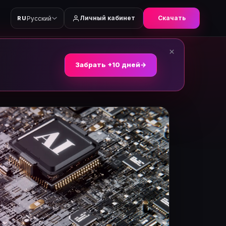
Личный кабинет
Скачать
Русский
RU
×
Забрать +10 дней
→