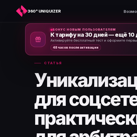
360° UNIQUIZER
Возмо
БОНУС НОВЫМ ПОЛЬЗОВАТЕЛЯМ
К тарифу на 30 дней — ещё 10
Главная
›
Новости и статьи
›
Активируйте бесплатный тест и оформите первы
48 часов после активации
СТАТЬЯ
Уникализац
для соцсете
практическ