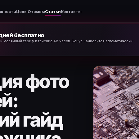
жности
Цены
Отзывы
Статьи
Контакты
 дней бесплатно
Уникализация фото для соцсетей: практический гайд для арбитражника
й месячный тариф в течение 48 часов. Бонус начислится автоматически.
ия фото
й:
ий гайд