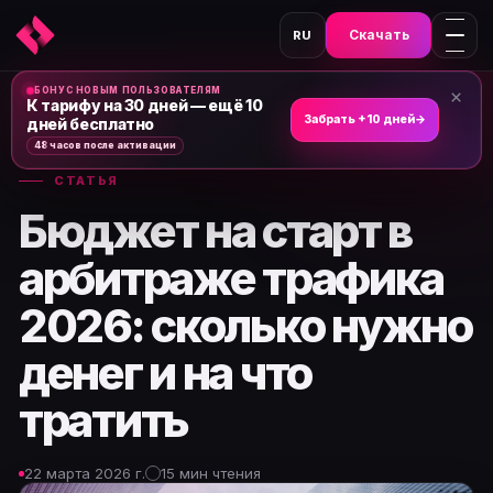
Скачать
RU
БОНУС НОВЫМ ПОЛЬЗОВАТЕЛЯМ
×
Главная
›
Новости и статьи
›
К тарифу на 30 дней — ещё 10
Забрать +10 дней
→
дней бесплатно
48 часов после активации
СТАТЬЯ
Бюджет на старт в
арбитраже трафика
2026: сколько нужно
денег и на что
тратить
22 марта 2026 г.
15 мин чтения