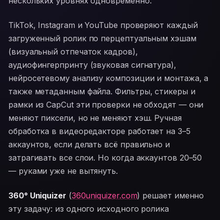
нескольких уровнях одновременно.
TikTok, Instagram и YouTube проверяют каждый
загруженный ролик по перцептуальным хэшам
(визуальный отпечаток кадров),
аудиофингерпринту (звуковая сигнатура),
нейросетевому анализу композиции и монтажа, а
также метаданным файла. Фильтры, стикеры и
рамки из CapCut эти проверки не обходят — они
меняют пиксели, но не меняют хэш. Ручная
обработка в видеоредакторе работает на 3–5
аккаунтов, если делать всё правильно и
затрагивать все слои. Но когда аккаунтов 20–50
— руками уже не вытянуть.
360° Uniquizer
(
360uniquizer.com
) решает именно
эту задачу: из одного исходного ролика