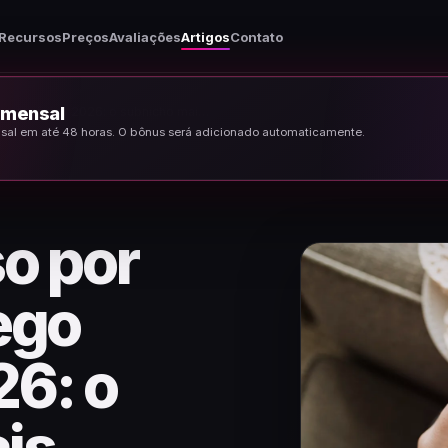
Recursos
Preços
Avaliações
Artigos
Contato
o mensal
Perda de peso por meio do tráfego orgânico 2026: o subnicho mais lucrativo da nutra
ensal em até 48 horas. O bônus será adicionado automaticamente.
o por
ego
26: o