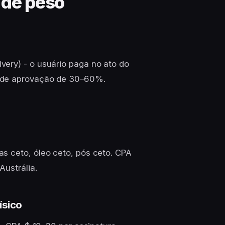
 de peso
ery) - o usuário paga no ato do
a de aprovação de 30–60%.
s ceto, óleo ceto, pós ceto. CPA
Austrália.
ísico