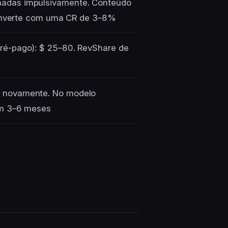
madas impulsivamente. Conteúdo
converte com uma CR de 3–8%
pré-pago): $ 25–80. RevShare de
 novamente. No modelo
em 3–6 meses