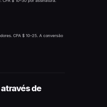
e. CPA $ 10–30 por assinatura.
adores. CPA $ 10–25. A conversão
 através de