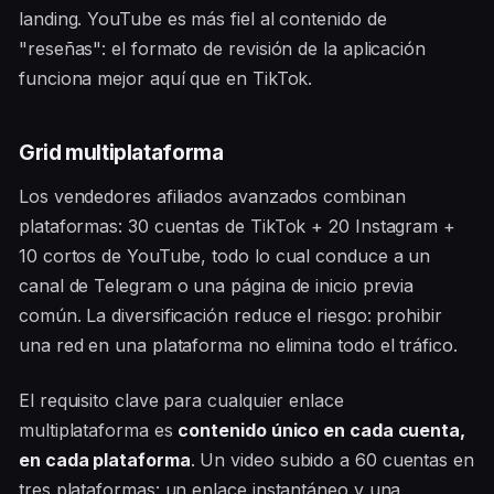
landing. YouTube es más fiel al contenido de
"reseñas": el formato de revisión de la aplicación
funciona mejor aquí que en TikTok.
Grid multiplataforma
Los vendedores afiliados avanzados combinan
plataformas: 30 cuentas de TikTok + 20 Instagram +
10 cortos de YouTube, todo lo cual conduce a un
canal de Telegram o una página de inicio previa
común. La diversificación reduce el riesgo: prohibir
una red en una plataforma no elimina todo el tráfico.
El requisito clave para cualquier enlace
multiplataforma es
contenido único en cada cuenta,
en cada plataforma
. Un video subido a 60 cuentas en
tres plataformas: un enlace instantáneo y una