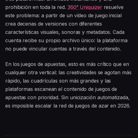
prohibición en toda la red.
360° Uniquizer
resuelve
este problema: a partir de un vídeo de juego inicial
crea decenas de versiones con diferentes
características visuales, sonoras y metadatos. Cada
cuenta recibe su propio archivo único: la plataforma
no puede vincular cuentas a través del contenido.
En los juegos de apuestas, esto es más crítico que en
cualquier otra vertical: las creatividades se agotan más
rápido, las cuadrículas son más grandes y las
plataformas escanean el contenido de juegos de
apuestas con prioridad. Sin unicización automatizada,
es imposible escalar la red de juegos de azar en 2026.