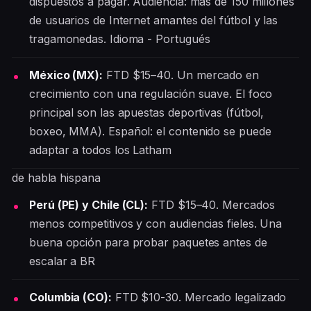
dispuestos a pagar. Audiencia: más de 150 millones
de usuarios de Internet amantes del fútbol y las
tragamonedas. Idioma - Portugués
México (MX):
FTD $15–40. Un mercado en
crecimiento con una regulación suave. El foco
principal son las apuestas deportivas (fútbol, ​​
boxeo, MMA). Español: el contenido se puede
adaptar a todos los Latham
de habla hispana
Perú (PE) y Chile (CL):
FTD $15–40. Mercados
menos competitivos y con audiencias fieles. Una
buena opción para probar paquetes antes de
escalar a BR
Columbia (CO):
FTD $10-30. Mercado legalizado