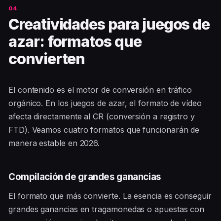
Creatividades para juegos de
azar: formatos que
convierten
El contenido es el motor de conversión en tráfico
orgánico. En los juegos de azar, el formato de vídeo
afecta directamente al CR (conversión a registro y
FTD). Veamos cuatro formatos que funcionarán de
manera estable en 2026.
Compilación de grandes ganancias
El formato que más convierte. La esencia es conseguir
grandes ganancias en tragamonedas o apuestas con