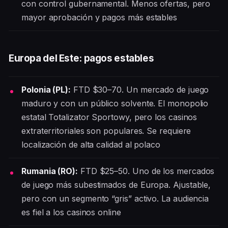
con control gubernamental. Menos ofertas, pero
mayor aprobación y pagos más estables
Europa del Este: pagos estables
Polonia (PL):
FTD $30–70. Un mercado de juego
maduro y con un público solvente. El monopolio
estatal Totalizator Sportowy, pero los casinos
extraterritoriales son populares. Se requiere
localización de alta calidad al polaco
Rumania (RO):
FTD $25–50. Uno de los mercados
de juego más subestimados de Europa. Ajustable,
pero con un segmento “gris” activo. La audiencia
es fiel a los casinos online