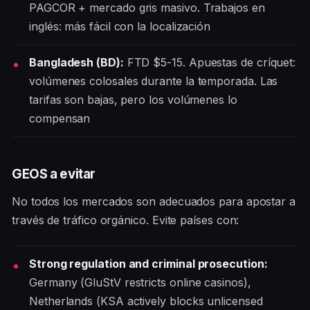
PAGCOR + mercado gris masivo. Trabajos en
inglés: más fácil con la localización
Bangladesh (BD):
FTD $5-15. Apuestas de críquet:
volúmenes colosales durante la temporada. Las
tarifas son bajas, pero los volúmenes lo
compensan
GEOS a evitar
No todos los mercados son adecuados para apostar a
través de tráfico orgánico. Evite países con:
Strong regulation and criminal prosecution:
Germany (GluStV restricts online casinos),
Netherlands (KSA actively blocks unlicensed