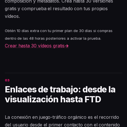
composición y metadatos. Crea hasta 30 versiones
gratis y comprueba el resultado con tus propios
vídeos.
Obtén 10 días extra con tu primer plan de 30 días si compras
dentro de las 48 horas posteriores a activar la prueba.
Crear hasta 30 vídeos gratis
→
Enlaces de trabajo: desde la
visualización hasta FTD
La conexión en juego-tráfico orgánico es el recorrido
del usuario desde el primer contacto con el contenido