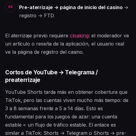
Pre-aterrizaje → página de inicio del casino
→
registro → FTD
El aterrizaje previo requiere
cloaking
: el moderador ve
un artículo o reseña de la aplicación, el usuario real
ve la página de registro del casino.
Cortos de YouTube → Telegrama /
preaterrizaje
YouTube Shorts tarda más en obtener cobertura que
TikTok, pero las cuentas viven mucho más tiempo: de
3 a 8 semanas frente a 5 a 14 días. Esto es
fundamental para los juegos de azar: una cuenta
estable = un flujo de tráfico estable. El enlace es
similar a TikTok: Shorts → Telegram o Shorts → pre-