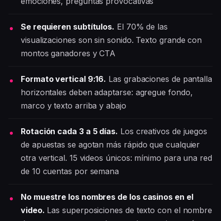
emociones, preguntas provocativas
Se requieren subtítulos.
El 70% de las
visualizaciones son sin sonido. Texto grande con
montos ganadores y CTA
Formato vertical 9:16.
Las grabaciones de pantalla
horizontales deben adaptarse: agregue fondo,
marco y texto arriba y abajo
Rotación cada 3 a 5 días.
Los creativos de juegos
de apuestas se agotan más rápido que cualquier
otra vertical. 15 videos únicos: mínimo para una red
de 10 cuentas por semana
No muestre los nombres de los casinos en el
video.
Las superposiciones de texto con el nombre