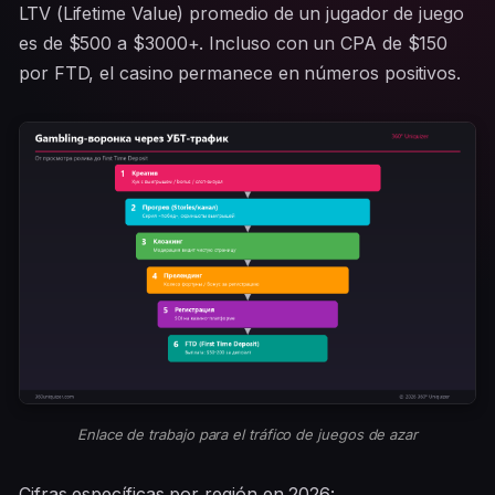
LTV (Lifetime Value) promedio de un jugador de juego
es de $500 a $3000+. Incluso con un CPA de $150
por FTD, el casino permanece en números positivos.
Enlace de trabajo para el tráfico de juegos de azar
Cifras específicas por región en 2026: