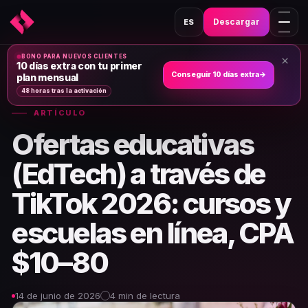
Descargar
ES
BONO PARA NUEVOS CLIENTES
×
Hogar
›
Noticias y artículos
›
10 días extra con tu primer
Conseguir 10 días extra
→
plan mensual
48 horas tras la activación
ARTÍCULO
Ofertas educativas
(EdTech) a través de
TikTok 2026: cursos y
escuelas en línea, CPA
$10–80
14 de junio de 2026
4 min de lectura