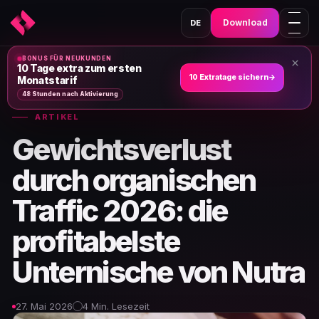
Download
DE
BONUS FÜR NEUKUNDEN
×
Heim
›
Nachrichten und Artikel
›
10 Tage extra zum ersten
10 Extratage sichern
→
Monatstarif
48 Stunden nach Aktivierung
ARTIKEL
Gewichtsverlust
durch organischen
Traffic 2026: die
profitabelste
Unternische von Nutra
27. Mai 2026
4 Min. Lesezeit