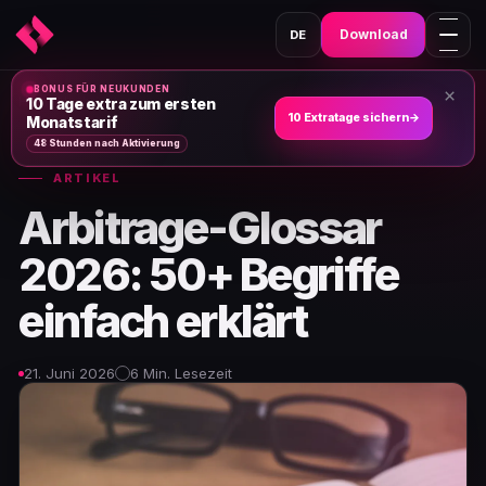
Download
DE
BONUS FÜR NEUKUNDEN
×
Heim
›
Nachrichten und Artikel
›
10 Tage extra zum ersten
10 Extratage sichern
→
Monatstarif
48 Stunden nach Aktivierung
ARTIKEL
Arbitrage-Glossar
2026: 50+ Begriffe
einfach erklärt
21. Juni 2026
6 Min. Lesezeit