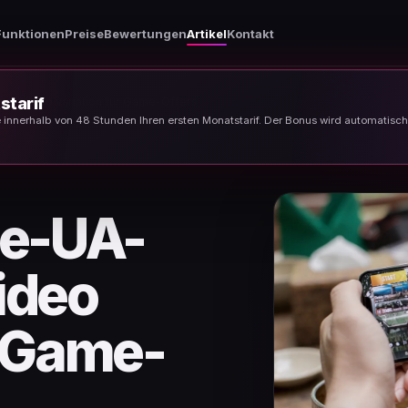
Funktionen
Preise
Bewertungen
Artikel
Kontakt
starif
s: Video variation für Game-Offers
e innerhalb von 48 Stunden Ihren ersten Monatstarif. Der Bonus wird automatisc
e-UA-
ideo
r Game-