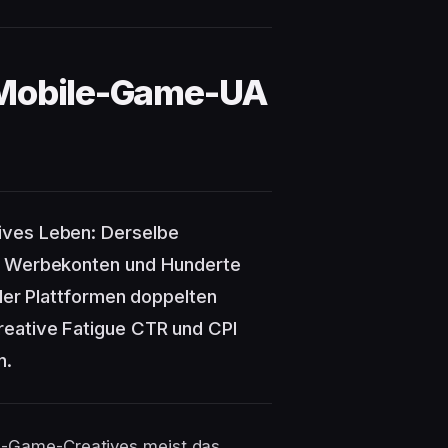
 Mobile-Game-UA
ives Leben: Derselbe
de Werbekonten und Hunderte
 der Plattformen doppelten
reative Fatigue CTR und CPI
n.
le-Game-Creatives meist das