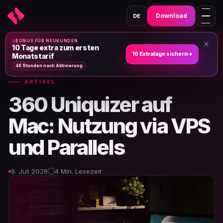
Download
DE
BONUS FÜR NEUKUNDEN
×
Heim
›
Nachrichten und Artikel
›
10 Tage extra zum ersten
10 Extratage sichern
→
Monatstarif
48 Stunden nach Aktivierung
ARTIKEL
360 Uniquizer auf
Mac: Nutzung via VPS
und Parallels
9. Juli 2026
4 Min. Lesezeit