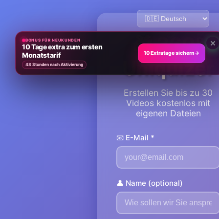
🎁
360°
BONUS FÜR NEUKUNDEN
×
10 Tage extra zum ersten
10 Extratage sichern
→
Monatstarif
Uniquizer
48 Stunden nach Aktivierung
Erstellen Sie bis zu 30
Videos kostenlos mit
eigenen Dateien
📧 E-Mail *
👤 Name (optional)